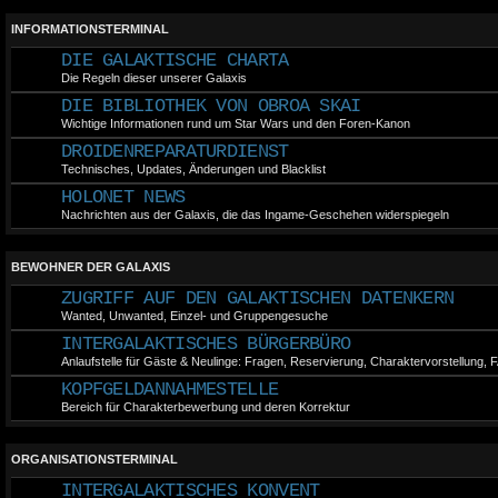
Informationsseiten de
INFORMATIONSTERMINAL
(10 Monat des Jahres
DIE GALAKTISCHE CHARTA
Ab sofort gibt es einen
welchem Spieler 
Die Regeln dieser unserer Galaxis
Charakterbewerbung
DIE BIBLIOTHEK VON OBROA SKAI
Vielen Dank an Tarl
Wichtige Informationen rund um Star Wars und den Foren-Kanon
interaktive Idee!
DROIDENREPARATURDIENST
(Ende des 5. Monats 
Technisches, Updates, Änderungen und Blacklist
Der Oberste Kanzler 
HOLONET NEWS
Charakter wurde von 
Nachrichten aus der Galaxis, die das Ingame-Geschehen widerspiegeln
Marek Chairon!
(5. Monat des Jahres 
BEWOHNER DER GALAXIS
Community-Event! Di
des Obersten Kanzler
ZUGRIFF AUF DEN GALAKTISCHEN DATENKERN
euren Kanzler der NR! 
Wanted, Unwanted, Einzel- und Gruppengesuche
die Wahl über den
INTERGALAKTISCHES BÜRGERBÜRO
Channel im Discord!
Anlaufstelle für Gäste & Neulinge: Fragen, Reservierung, Charaktervorstellung,
(4. Monat des Jahres 
KOPFGELDANNAHMESTELLE
Neues und Abschied:
Bereich für Charakterbewerbung und deren Korrektur
Bot im Discord und a
OoA SSL-verschlüsse
Leider mussten wir
ORGANISATIONSTERMINAL
Moderatorin und M
nehmen. Alles Gute!
INTERGALAKTISCHES KONVENT