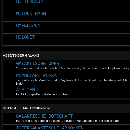
HUTTENRAUM
NR und ZGI ab!
(9. Monat des Jahres 
WILDER RAUM
Wir begrüßen Kel V
Team!
HYPERRAUM
(8. Monat des Jahres 
Das letzte halbe Jahr
HOLONET
darauf konzentriert, 
alte Plays abzusc
ersinnen. Nun könn
bekannt geben, dass
ABSEITS DER GALAXIS
eingeleitet wurde!
GALAKTISCHE OPER
(1. Tag des 1. Mona
Vergangene und nachträgliche Geschehnisse, die nicht mehr im Hauptplay ausge
2020)
PLANETARE PLAZA
Frohes Neues! Wir
gesundes neues Jahr
Tutorialbereich: Manches gute Play kommt dort zu Stande, wo Neuling und Vet
finden.
mehr Freizeit euch b
ATELIER
Team sind gespannt,
im Inplay und an Zugan
Ein Ort für große und kleine Künstler.
(24. Tag des 12. Mona
Das Team vom OoA wü
INTERSTELLARE BINDUNGEN
Weihnachten! Wir v
GALAKTISCHE BOTSCHAFT
nächsten zwei Woch
Partnerschaftsangelegenheiten - Anfragen, Bestätigungen und Mitteilungen
und Neujahrsurlaub!
INTERGALAKTISCHE ABKOMMEN