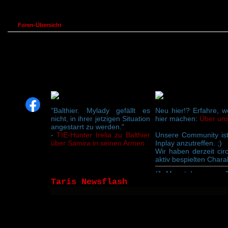
Foren-Übersicht
"Balthier. Mylady gefällt es
Neu hier!? Erfahre, w
nicht, in ihrer jetzigen Situation
hier machen:
Über uns
angestarrt zu werden."
-
TIE-Hunter Irelia zu Balthier
Unsere Community ist
über Samira in seinen Armen
Inplay anzutreffen. ;)
Wir haben derzeit cir
aktiv bespielten Chara
(1. Monat des neuen 
Taris Newsflash
Frohes Neues! Seit ge
Grawarr die Weiten 
neue Spieler und Spi
Zuwachs ist deutlich
seit Ende letzten Ja
unserem Discord und s