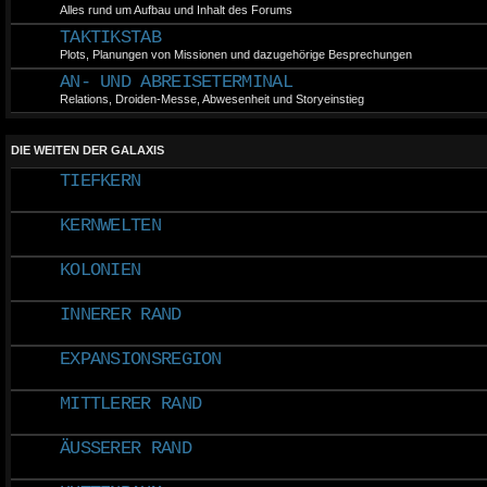
Alles rund um Aufbau und Inhalt des Forums
(1. Tag des 4. Monats)
TAKTIKSTAB
Harte Bandagen werd
Plots, Planungen von Missionen und dazugehörige Besprechungen
Die User mehr in di
verbindlich eing
AN- UND ABREISETERMINAL
Aprilscherz dieses 
Relations, Droiden-Messe, Abwesenheit und Storyeinstieg
entlockt?
(2. Monat des Jahres 
DIE WEITEN DER GALAXIS
Die Planetare Plaza w
TIEFKERN
sie nicht mehr gen
offtopic Kommunika
offiziell weiterhin im Di
KERNWELTEN
(1. Tag des neuen Jah
Frohes Neues! Wir 
KOLONIEN
Erfolg und Gesundheit
INNERER RAND
(12. Monat des Jahre
Ab diesem Monat beste
zwischen den beide
EXPANSIONSREGION
Spielerschaft hat en
damit frohe Weihna
MITTLERER RAND
Rutsch ins neue Jahr!
(11. Monat des Jahres
ÄUSSERER RAND
Community-Event! Di
über einen Waffenstil