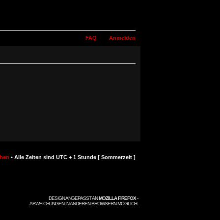
FAQ
Anmelden
chen
• Alle Zeiten sind UTC + 1 Stunde [ Sommerzeit ]
DESIGN ANGEPASST AN
MOZILLA FIREFOX
-
ABWEICHUNGEN IN ANDEREN BROWSERN MÖGLICH.