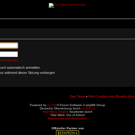
rt vergessen
such automatisch anmelden
us während dieser Sitzung verbergen
Das Team
•
Alle Cookies des Boards lös
Powered by
phpBB
® Forum Software © phpBB Group
Deutsche Übersetzung durch
phpBB.de
Star Wars Empire
bearbeitet durch
"Star Wars: Out of Ashes"
Impressum und Disclaimer
Offizieller Partner von