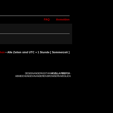
FAQ
Anmelden
chen
• Alle Zeiten sind UTC + 1 Stunde [ Sommerzeit ]
DESIGN ANGEPASST AN
MOZILLA FIREFOX
-
ABWEICHUNGEN IN ANDEREN BROWSERN MÖGLICH.