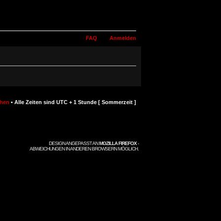
FAQ
Anmelden
chen
• Alle Zeiten sind UTC + 1 Stunde [ Sommerzeit ]
DESIGN ANGEPASST AN
MOZILLA FIREFOX
-
ABWEICHUNGEN IN ANDEREN BROWSERN MÖGLICH.