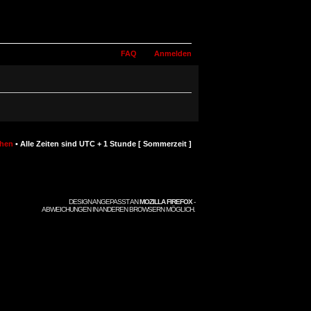
FAQ
Anmelden
chen
• Alle Zeiten sind UTC + 1 Stunde [ Sommerzeit ]
DESIGN ANGEPASST AN
MOZILLA FIREFOX
-
ABWEICHUNGEN IN ANDEREN BROWSERN MÖGLICH.