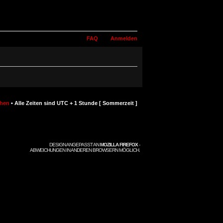
FAQ
Anmelden
chen
• Alle Zeiten sind UTC + 1 Stunde [ Sommerzeit ]
DESIGN ANGEPASST AN
MOZILLA FIREFOX
-
ABWEICHUNGEN IN ANDEREN BROWSERN MÖGLICH.