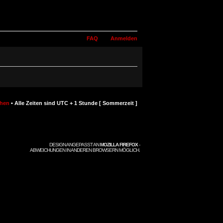
FAQ
Anmelden
chen
• Alle Zeiten sind UTC + 1 Stunde [ Sommerzeit ]
DESIGN ANGEPASST AN
MOZILLA FIREFOX
-
ABWEICHUNGEN IN ANDEREN BROWSERN MÖGLICH.