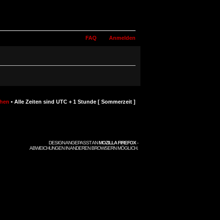
FAQ
Anmelden
chen
• Alle Zeiten sind UTC + 1 Stunde [ Sommerzeit ]
DESIGN ANGEPASST AN
MOZILLA FIREFOX
-
ABWEICHUNGEN IN ANDEREN BROWSERN MÖGLICH.