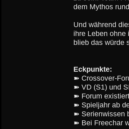
dem Mythos rund
Und während die
ihre Leben ohne 
blieb das würde 
Eckpunkte:
➽ Crossover-Fo
➽ VD (S1) und S
➽ Forum existier
➽ Spieljahr ab d
➽ Serienwissen b
➽ Bei Freechar w