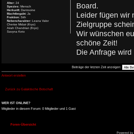
Alter:
24
Board.
Spezies:
Mensch
Herkunft:
Dantooine
Leider fügen wir
Machtbegabt:
Ja
Fraktion:
Sith
Nebencharakter:
Leana Valor
Zielgruppe schei
Cherise Midair (Kryo)
Airah Chandrian (Kryo)
Wir wünschen euc
Savyna Keto
schöne Zeit!
Die Anfrage wird
Beiträge der letzten Zeit anzeigen:
Antwort erstellen
Zurück zu Galaktische Botschaft
WER IST ONLINE?
Mitglieder in diesem Forum: 0 Mitglieder und 1 Gast
Foren-Übersicht
Powered by