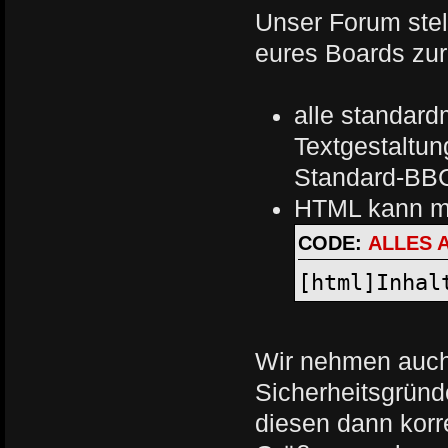
Unser Forum stel
eures Boards zur
alle standar
Textgestaltung
Standard-BB
HTML kann mi
CODE:
ALLES 
[html]Inhal
Wir nehmen auc
Sicherheitsgrün
diesen dann korr