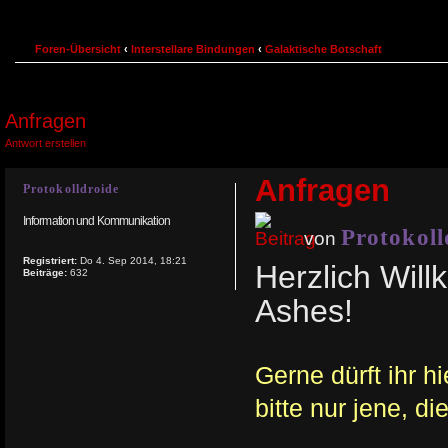
Foren-Übersicht
‹
Interstellare Bindungen
‹
Galaktische Botschaft
Anfragen
Antwort erstellen
Anfragen
Protokolldroide
Information und Kommunikation
Protokoll
von
Registriert:
Do 4. Sep 2014, 18:21
Herzlich Wil
Beiträge:
632
Ashes!
Gerne dürft ihr h
bitte nur jene, d