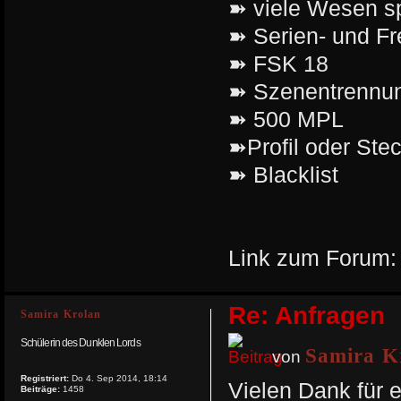
➽ viele Wesen sp
➽ Serien- und Fr
➽ FSK 18
➽ Szenentrennu
➽ 500 MPL
➽Profil oder Stec
➽ Blacklist
Link zum Forum
Re: Anfragen
Samira Krolan
Schülerin des Dunklen Lords
Samira K
von
Registriert:
Do 4. Sep 2014, 18:14
Vielen Dank für 
Beiträge:
1458