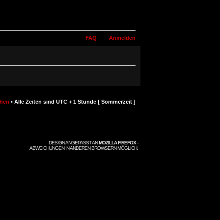
FAQ
Anmelden
chen
• Alle Zeiten sind UTC + 1 Stunde [ Sommerzeit ]
DESIGN ANGEPASST AN
MOZILLA FIREFOX
-
ABWEICHUNGEN IN ANDEREN BROWSERN MÖGLICH.